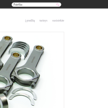
į pradžią
turinys
susisiekite