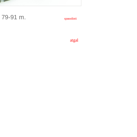
 79-91 m.
spausdinti
atgal