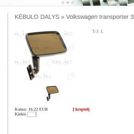
KĖBULO DALYS » Volkswagen transporter 3
T-3 L
Kaina: 16.22 EUR
Į krepšelį
Kiekis