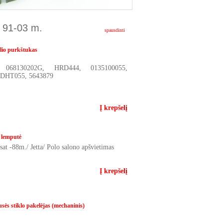
 91-03 m.
spausdinti
lio purkštukas
, 068130202G, HRD444, 0135100055,
, DHT055, 5643879
Į krepšelį
 lemputė
t -88m./ Jetta/ Polo salono apšvietimas
Į krepšelį
sės stiklo pakelėjas (mechaninis)