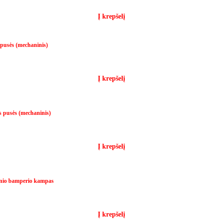
Į krepšelį
 pusės (mechaninis)
Į krepšelį
s pusės (mechaninis)
Į krepšelį
linio bamperio kampas
Į krepšelį