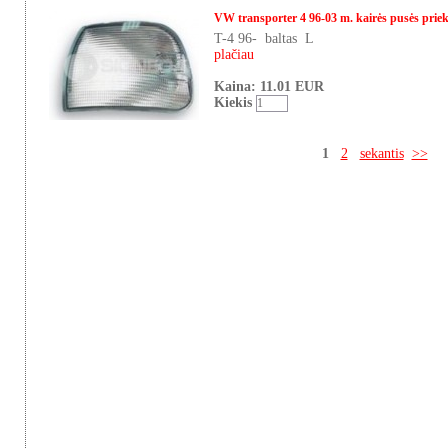
VW transporter 4 96-03 m. kairės pusės prieki
T-4 96- baltas L
plačiau
Kaina: 11.01 EUR
Kiekis
1
2
sekantis
>>