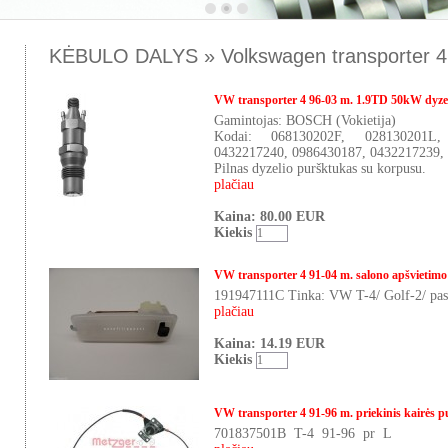
KĖBULO DALYS » Volkswagen transporter 4
VW transporter 4 96-03 m. 1.9TD 50kW dyze
Gamintojas: BOSCH (Vokietija)
Kodai: 068130202F, 028130201L
0432217240, 0986430187, 0432217239
Pilnas dyzelio puršktukas su korpusu.
plačiau
Kaina: 80.00 EUR
Kiekis
VW transporter 4 91-04 m. salono apšvietimo
191947111C Tinka: VW T-4/ Golf-2/ passa
plačiau
Kaina: 14.19 EUR
Kiekis
VW transporter 4 91-96 m. priekinis kairės pu
701837501B T-4 91-96 pr L