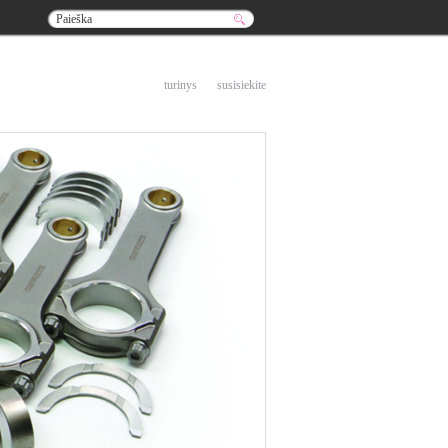
į pradžią
turinys
susisiekite