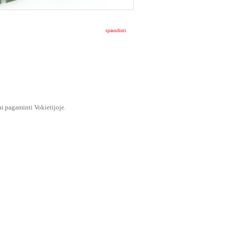
spausdinti
ai pagaminti Vokietijoje
.