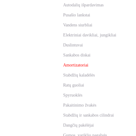
Autodalių išpardavimas
Pusašio lankstai
Vandens siurbliai
Elektriniai davikliai, jungikliai
Duslintuvai
Sankabos diskai
Amortizatoriai
Stabdžių kaladėlės
Ratų guoliai
Spyruoklės
Pakaitinimo žvakės
Stabdžių ir sankabos cilindrai
Dangčių pakėlėjai
Gumos, variklio pagalvės