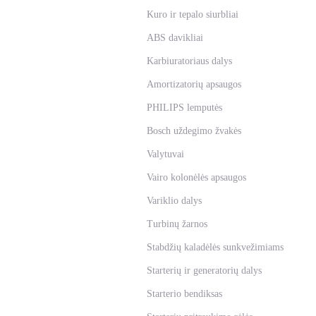
Kuro ir tepalo siurbliai
ABS davikliai
Karbiuratoriaus dalys
Amortizatorių apsaugos
PHILIPS lemputės
Bosch uždegimo žvakės
Valytuvai
Vairo kolonėlės apsaugos
Variklio dalys
Turbinų žarnos
Stabdžių kaladėlės sunkvežimiams
Starterių ir generatorių dalys
Starterio bendiksas