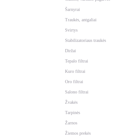
Šarnyrai
Traukės, antgaliai
Svirtys
Stabilizatoriaus traukės
Diržai
Tepalo filtrai
Kuro filtrai
Oro filtrai
Salono filtrai
Žvakės
Tarpinės
Žarnos
Žiemos prekės