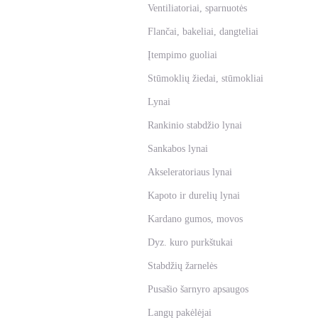
Ventiliatoriai, sparnuotės
Flančai, bakeliai, dangteliai
Įtempimo guoliai
Stūmoklių žiedai, stūmokliai
Lynai
Rankinio stabdžio lynai
Sankabos lynai
Akseleratoriaus lynai
Kapoto ir durelių lynai
Kardano gumos, movos
Dyz. kuro purkštukai
Stabdžių žarnelės
Pusašio šarnyro apsaugos
Langų pakėlėjai