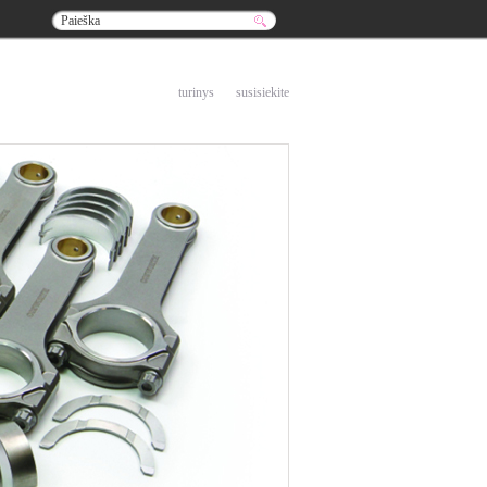
į pradžią
turinys
susisiekite