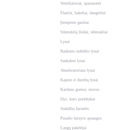
Ventiliatoriai, sparnuotės
Flančai, bakeliai, dangteliai
Įtempimo guoliai
Stūmoklių žiedai, stūmokliai
Lynai
Rankinio stabdžio lynai
Sankabos lynai
Akseleratoriaus lynai
Kapoto ir durelių lynai
Kardano gumos, movos
Dyz. kuro purkštukai
Stabdžių žarnelės
Pusašio šarnyro apsaugos
Langų pakėlėjai