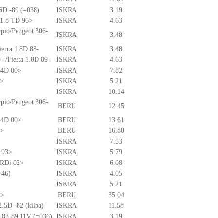
.6D -89 (=038)
ISKRA
3.19
 1.8 TD 96>
ISKRA
4.63
pio/Peugeot 306-
ISKRA
3.48
ierra 1.8D 88-
ISKRA
3.48
 /Fiesta 1.8D 89-
ISKRA
4.63
2.4D 00>
ISKRA
7.82
9>
ISKRA
5.21
ISKRA
10.14
pio/Peugeot 306-
BERU
12.45
2.4D 00>
BERU
13.61
9>
BERU
16.80
ISKRA
7.53
 93>
ISKRA
5.79
CRDi 02>
ISKRA
6.08
 46)
ISKRA
4.05
ISKRA
5.21
8>
BERU
35.04
.5D -82 (kilpa)
ISKRA
11.58
D 83-89 11V (=036)
ISKRA
3.19