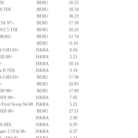
TDI
BERU
18.25
.0 TDI
BERU
18.54
BERU
38.23
 TDi 97>
BERU
17.38
.9/2.5 TDI
BERU
18.25
> BERU
BERU
12.74
BERU
11.01
8-3.0D 03>
ISKRA
8.69
.0D 00>
ISKRA
5.21
>
ISKRA
10.14
ga B TDS
ISKRA
3.19
8-3.0D 03>
BERU
17.38
>
BERU
20.85
.0D 00>
BERU
17.09
CRDI 00>
ISKRA
7.82
 /Ford Scorp 94-98
ISKRA
5.21
CRDI 00>
BERU
27.51
ISKRA
2.90
.6 HDi
ISKRA
6.95
mper 2.5Tdi 96-
ISKRA
6.37