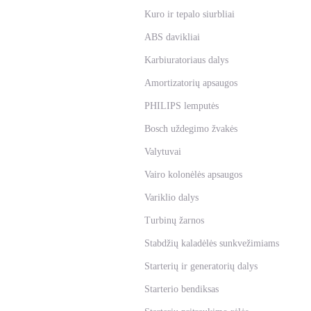
Kuro ir tepalo siurbliai
ABS davikliai
Karbiuratoriaus dalys
Amortizatorių apsaugos
PHILIPS lemputės
Bosch uždegimo žvakės
Valytuvai
Vairo kolonėlės apsaugos
Variklio dalys
Turbinų žarnos
Stabdžių kaladėlės sunkvežimiams
Starterių ir generatorių dalys
Starterio bendiksas