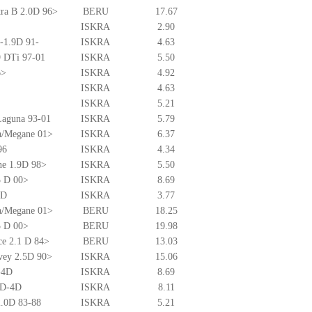
tra B 2.0D 96>
BERU
17.67
ISKRA
2.90
6-1.9D 91-
ISKRA
4.63
9 DTi 97-01
ISKRA
5.50
6>
ISKRA
4.92
ISKRA
4.63
ISKRA
5.21
Laguna 93-01
ISKRA
5.79
na/Megane 01>
ISKRA
6.37
96
ISKRA
4.34
ne 1.9D 98>
ISKRA
5.50
5 D 00>
ISKRA
8.69
9D
ISKRA
3.77
na/Megane 01>
BERU
18.25
5 D 00>
BERU
19.98
ce 2.1 D 84>
BERU
13.03
vey 2.5D 90>
ISKRA
15.06
-4D
ISKRA
8.69
0 D-4D
ISKRA
8.11
2.0D 83-88
ISKRA
5.21