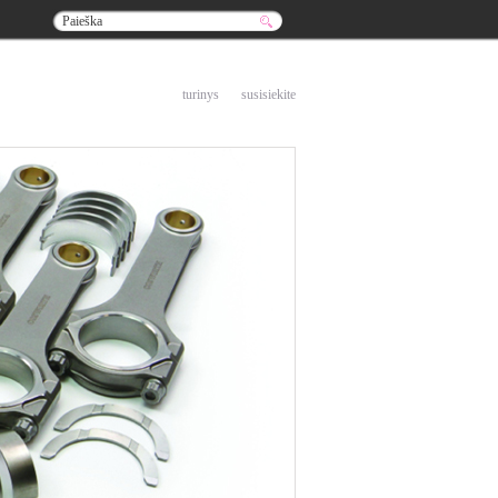
į pradžią
turinys
susisiekite