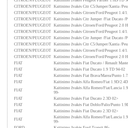
CITROEN/PEUGEOT
Kaitinimo žvakės Peugeot Partner 1.8D/TD 
CITROEN/PEUGEOT
Kaitinimo žvakės Citr C5/Jumper/Xantia /Pe
CITROEN/PEUGEOT
Kaitinimo žvakės Citroen/Ford/Peugeot 1.4/1
CITROEN/PEUGEOT
Kaitinimo žvakės Citr Jumper /Fiat Ducato /
CITROEN/PEUGEOT
Kaitinimo žvakės Citroen/Ford/Peugeot 2.0 
CITROEN/PEUGEOT
Kaitinimo žvakės Citroen/Ford/Peugeot 1.4/1
CITROEN/PEUGEOT
Kaitinimo žvakės Citr Jumper /Fiat Ducato /
CITROEN/PEUGEOT
Kaitinimo žvakės Citr C5/Jumper/Xantia /Pe
CITROEN/PEUGEOT
Kaitinimo žvakės Citroen/Ford/Peugeot 1.4/1
CITROEN/PEUGEOT
Kaitinimo žvakės Citroen/Ford/Peugeot 2.0 
FIAT
Kaitinimo žvakės Fiat Ducato / Renault Mast
FIAT
Kaitinimo žvakės Fiat Ducato 1.9 TD 94-02
FIAT
Kaitinimo žvakės Fiat Brava/Marea/Punto 1.
FIAT
Kaitinimo žvakės Alfa Romeo/Fiat 1.9D/2.4D
Kaitinimo žvakės Alfa Romeo/Fiat/Lancia 1
FIAT
99-
FIAT
Kaitinimo žvakės Fiat Ducato 2.3D 02>
FIAT
Kaitinimo žvakės Fiat Doblo/Palio/Punto 1.
FIAT
Kaitinimo žvakės Fiat Ducato 2.3D 02>
Kaitinimo žvakės Alfa Romeo/Fiat/Lancia 1
FIAT
99-
FORD
Kaitinimo žvakės Ford Transit 86-