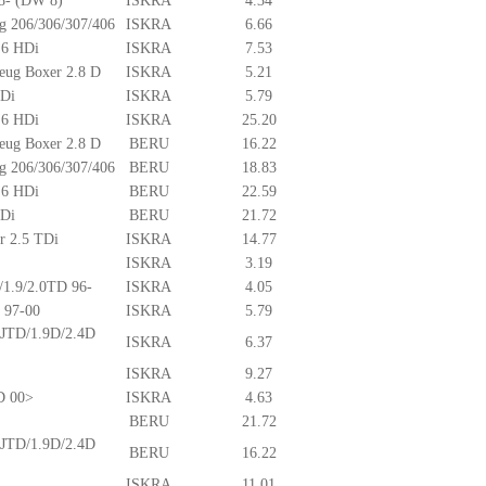
98- (DW 8)
ISKRA
4.34
ug 206/306/307/406
ISKRA
6.66
.6 HDi
ISKRA
7.53
Peug Boxer 2.8 D
ISKRA
5.21
HDi
ISKRA
5.79
.6 HDi
ISKRA
25.20
Peug Boxer 2.8 D
BERU
16.22
ug 206/306/307/406
BERU
18.83
.6 HDi
BERU
22.59
HDi
BERU
21.72
er 2.5 TDi
ISKRA
14.77
ISKRA
3.19
7/1.9/2.0TD 96-
ISKRA
4.05
 97-00
ISKRA
5.79
.9JTD/1.9D/2.4D
ISKRA
6.37
ISKRA
9.27
9D 00>
ISKRA
4.63
BERU
21.72
.9JTD/1.9D/2.4D
BERU
16.22
ISKRA
11.01