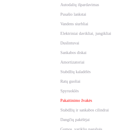
Autodalių išpardavimas
Pusašio lankstai
Vandens siurbliai
Elektriniai davikliai, jungikliai
Duslintuvai
Sankabos diskai
Amortizatoriai
Stabdžių kaladėlės
Ratų guoliai
Spyruoklės
Pakaitinimo žvakės
Stabdžių ir sankabos cilindrai
Dangčių pakėlėjai
Gumos, variklio pagalvės