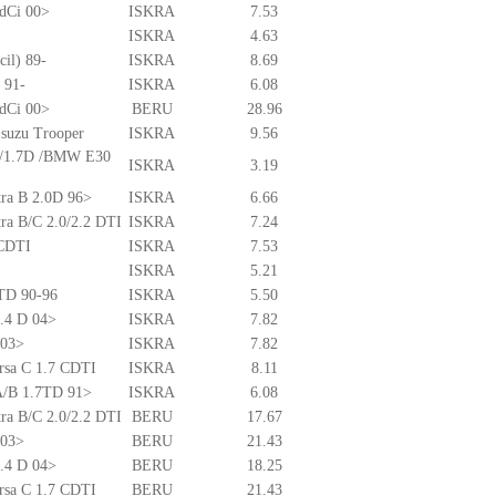
 dCi 00>
ISKRA
7.53
ISKRA
4.63
cil) 89-
ISKRA
8.69
 91-
ISKRA
6.08
 dCi 00>
BERU
28.96
Isuzu Trooper
ISKRA
9.56
.6/1.7D /BMW E30
ISKRA
3.19
tra B 2.0D 96>
ISKRA
6.66
ra B/C 2.0/2.2 DTI
ISKRA
7.24
 CDTI
ISKRA
7.53
ISKRA
5.21
7TD 90-96
ISKRA
5.50
2.4 D 04>
ISKRA
7.82
 03>
ISKRA
7.82
rsa C 1.7 CDTI
ISKRA
8.11
 A/B 1.7TD 91>
ISKRA
6.08
ra B/C 2.0/2.2 DTI
BERU
17.67
 03>
BERU
21.43
2.4 D 04>
BERU
18.25
rsa C 1.7 CDTI
BERU
21.43