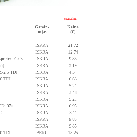
spausdinti
Gamin-
Kaina
tojas
(€)
ISKRA
21.72
ISKRA
12.74
orter 91-03
ISKRA
9.85
35)
ISKRA
3.19
.9/2.5 TDI
ISKRA
4.34
.0 TDI
ISKRA
6.66
ISKRA
5.21
ISKRA
3.48
ISKRA
5.21
 TDi 97>
ISKRA
6.95
TDI
ISKRA
8.11
ISKRA
9.85
ISKRA
9.85
.0 TDI
BERU
18.25