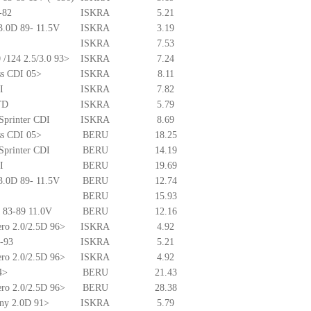
-82
ISKRA
5.21
3.0D 89- 11.5V
ISKRA
3.19
ISKRA
7.53
 /124 2.5/3.0 93>
ISKRA
7.24
ss CDI 05>
ISKRA
8.11
I
ISKRA
7.82
TD
ISKRA
5.79
Sprinter CDI
ISKRA
8.69
ss CDI 05>
BERU
18.25
Sprinter CDI
BERU
14.19
I
BERU
19.69
3.0D 89- 11.5V
BERU
12.74
BERU
15.93
D 83-89 11.0V
BERU
12.16
ero 2.0/2.5D 96>
ISKRA
4.92
6-93
ISKRA
5.21
ero 2.0/2.5D 96>
ISKRA
4.92
4>
BERU
21.43
ero 2.0/2.5D 96>
BERU
28.38
nny 2.0D 91>
ISKRA
5.79