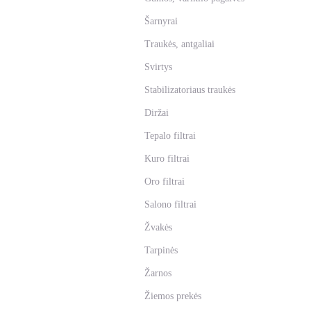
Šarnyrai
Traukės, antgaliai
Svirtys
Stabilizatoriaus traukės
Diržai
Tepalo filtrai
Kuro filtrai
Oro filtrai
Salono filtrai
Žvakės
Tarpinės
Žarnos
Žiemos prekės