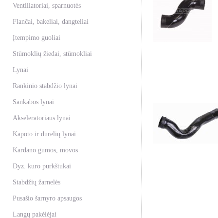
Ventiliatoriai, sparnuotės
Flančai, bakeliai, dangteliai
Įtempimo guoliai
Stūmoklių žiedai, stūmokliai
Lynai
Rankinio stabdžio lynai
Sankabos lynai
Akseleratoriaus lynai
Kapoto ir durelių lynai
Kardano gumos, movos
Dyz. kuro purkštukai
Stabdžių žarnelės
Pusašio šarnyro apsaugos
Langų pakėlėjai