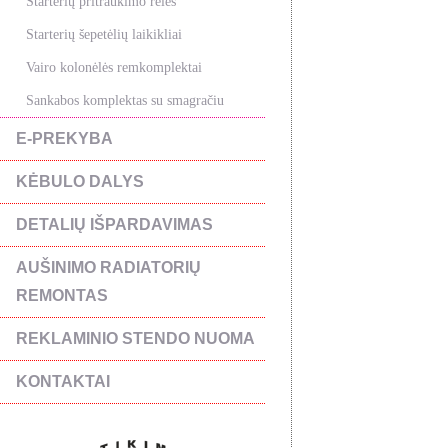
Starterių pritraukimo rėlės
Starterių šepetėlių laikikliai
Vairo kolonėlės remkomplektai
Sankabos komplektas su smagračiu
E-PREKYBA
KĖBULO DALYS
DETALIŲ IŠPARDAVIMAS
AUŠINIMO RADIATORIŲ
REMONTAS
REKLAMINIO STENDO NUOMA
KONTAKTAI