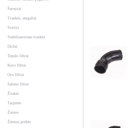
Šarnyrai
Traukės, antgaliai
Svirtys
Stabilizatoriaus traukės
Diržai
Tepalo filtrai
Kuro filtrai
Oro filtrai
Salono filtrai
Žvakės
Tarpinės
Žarnos
Žiemos prekės