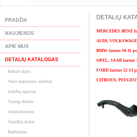
DETALIŲ KATA
PRADŽIA
MERCEDES BENZ žarn
NAUJIENOS
AUDI, VOLKSWAGEN,
APIE MUS
BMW žarnos 10-11 ps
DETALIŲ KATALOGAS
OPEL, SAAB žarnos 1
FORD žarnos 12-13 ps
Kėbulo dalys
CITROEN, PEUGEOT, 
Vairo stiprintuvo siurbliai
Stabžių suportai
Tuning detalės
Akumuliatoriai
Stabdžių diskai
Radiatoriai