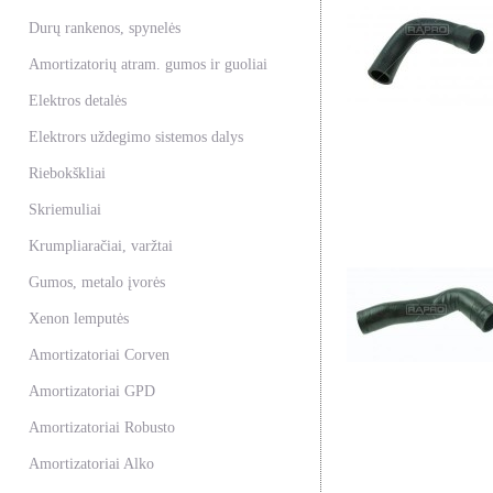
Durų rankenos, spynelės
Amortizatorių atram. gumos ir guoliai
Elektros detalės
Elektrors uždegimo sistemos dalys
Riebokškliai
Skriemuliai
Krumpliaračiai, varžtai
Gumos, metalo įvorės
Xenon lemputės
Amortizatoriai Corven
Amortizatoriai GPD
Amortizatoriai Robusto
Amortizatoriai Alko