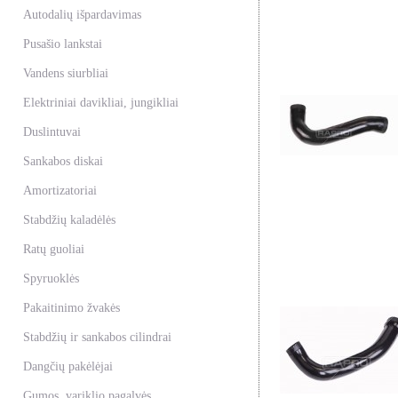
Autodalių išpardavimas
Pusašio lankstai
Vandens siurbliai
Elektriniai davikliai, jungikliai
Duslintuvai
Sankabos diskai
Amortizatoriai
Stabdžių kaladėlės
Ratų guoliai
Spyruoklės
Pakaitinimo žvakės
Stabdžių ir sankabos cilindrai
Dangčių pakėlėjai
Gumos, variklio pagalvės