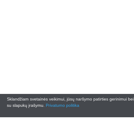
Sklandžiam svetainės veikimui, jūsų naršymo patirties gerinimui be
su slapukų įrašymu.
Privatumo politika
© 2026
lankasautodalys.lt