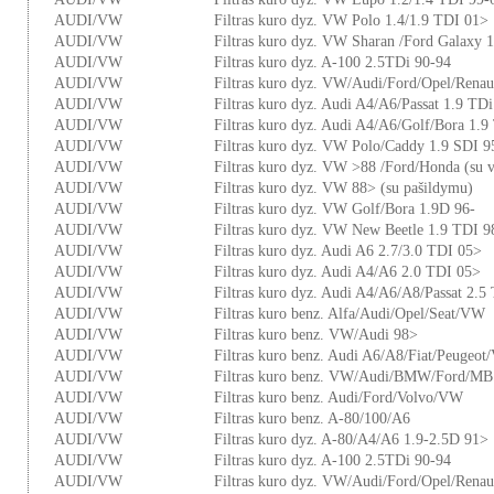
AUDI/VW
Filtras kuro dyz. VW Polo 1.4/1.9 TDI 01>
AUDI/VW
Filtras kuro dyz. VW Sharan /Ford Galaxy 
AUDI/VW
Filtras kuro dyz. A-100 2.5TDi 90-94
AUDI/VW
Filtras kuro dyz. VW/Audi/Ford/Opel/Renaul
AUDI/VW
Filtras kuro dyz. Audi A4/A6/Passat 1.9 TD
AUDI/VW
Filtras kuro dyz. Audi A4/A6/Golf/Bora 1.9
AUDI/VW
Filtras kuro dyz. VW Polo/Caddy 1.9 SDI 9
AUDI/VW
Filtras kuro dyz. VW >88 /Ford/Honda (su 
AUDI/VW
Filtras kuro dyz. VW 88> (su pašildymu)
AUDI/VW
Filtras kuro dyz. VW Golf/Bora 1.9D 96-
AUDI/VW
Filtras kuro dyz. VW New Beetle 1.9 TDI 9
AUDI/VW
Filtras kuro dyz. Audi A6 2.7/3.0 TDI 05>
AUDI/VW
Filtras kuro dyz. Audi A4/A6 2.0 TDI 05>
AUDI/VW
Filtras kuro dyz. Audi A4/A6/A8/Passat 2.5
AUDI/VW
Filtras kuro benz. Alfa/Audi/Opel/Seat/VW
AUDI/VW
Filtras kuro benz. VW/Audi 98>
AUDI/VW
Filtras kuro benz. Audi A6/A8/Fiat/Peugeot
AUDI/VW
Filtras kuro benz. VW/Audi/BMW/Ford/MB.
AUDI/VW
Filtras kuro benz. Audi/Ford/Volvo/VW
AUDI/VW
Filtras kuro benz. A-80/100/A6
AUDI/VW
Filtras kuro dyz. A-80/A4/A6 1.9-2.5D 91>
AUDI/VW
Filtras kuro dyz. A-100 2.5TDi 90-94
AUDI/VW
Filtras kuro dyz. VW/Audi/Ford/Opel/Renaul