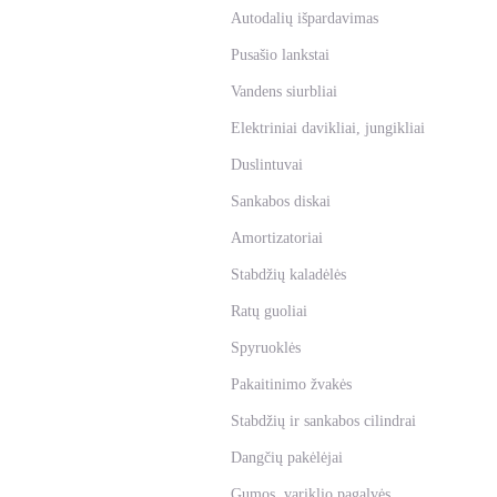
Autodalių išpardavimas
Pusašio lankstai
Vandens siurbliai
Elektriniai davikliai, jungikliai
Duslintuvai
Sankabos diskai
Amortizatoriai
Stabdžių kaladėlės
Ratų guoliai
Spyruoklės
Pakaitinimo žvakės
Stabdžių ir sankabos cilindrai
Dangčių pakėlėjai
Gumos, variklio pagalvės