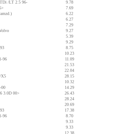
 TDi /LT 2.5 96-
9.78
5>
7.69
vamzd.)
6.22
6.27
7.29
/Volvo
9.27
5.39
9.29
-93
8.75
10.23
1-96
11.09
21.53
22.04
3/X5
28.15
10.32
-00
14.29
46 3.0D 00>
26.43
28.24
20.69
-93
17.38
1-96
8.70
9.33
9.33
12.38