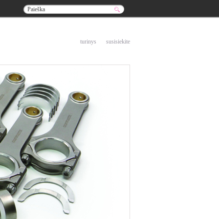
į pradžią
turinys
susisiekite