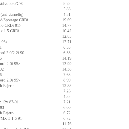
/Volvo 850/C70
8.73
5.83
 (ant žarnelių)
4.51
eed/Sportage CRDi
19.69
 2.0 CRDi 01>
14.77
rix 1.5 CRDi
10.42
12.85
I 96>
12.71
91
6.33
ord 2.0/2.2i 90-
6.33
96
14.19
cord 2.0i 95>
13.99
-02
14.38
96
7.63
cord 2.0i 95>
8.99
b Pajero
13.33
7.26
4.35
.2 12v 87-91
7.21
 93-
6.00
b Pajero
6.72
 /MX-3 1.6 91-
6.72
11.76