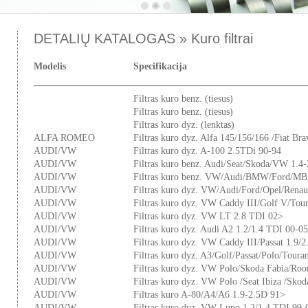
DETALIŲ KATALOGAS » Kuro filtrai
Modelis
Specifikacija
Filtras kuro benz. (tiesus)
Filtras kuro benz. (tiesus)
Filtras kuro dyz. (lenktas)
ALFA ROMEO
Filtras kuro dyz. Alfa 145/156/166 /Fiat Br
AUDI/VW
Filtras kuro dyz. A-100 2.5TDi 90-94
AUDI/VW
Filtras kuro benz. Audi/Seat/Skoda/VW 1.4-
AUDI/VW
Filtras kuro benz. VW/Audi/BMW/Ford/MB
AUDI/VW
Filtras kuro dyz. VW/Audi/Ford/Opel/Renaul
AUDI/VW
Filtras kuro dyz. VW Caddy III/Golf V/Tou
AUDI/VW
Filtras kuro dyz. VW LT 2.8 TDI 02>
AUDI/VW
Filtras kuro dyz. Audi A2 1.2/1.4 TDI 00-05
AUDI/VW
Filtras kuro dyz. VW Caddy III/Passat 1.9/
AUDI/VW
Filtras kuro dyz. A3/Golf/Passat/Polo/Toura
AUDI/VW
Filtras kuro dyz. VW Polo/Skoda Fabia/Roo
AUDI/VW
Filtras kuro dyz. VW Polo /Seat Ibiza /Sko
AUDI/VW
Filtras kuro A-80/A4/A6 1.9-2.5D 91>
AUDI/VW
Filtras kuro dyz. VW Lupo 1.2/1.4 TDI 99-