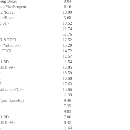
 Peug Boxer
9.04
oen/Fiat/Peugeot
6.16
uar/Rover
10.80
uar/Rover
3.68
TD 01>
13.52
21.74
11.76
6/1.8 TDCi
12.52
> /Volvo 06>
15.29
it TDCi
14.72
12.57
a 1.8D
11.54
 1.8DI 99>
12.85
>
18.59
>
16.68
5
17.63
/Volvo 850/C70
15.66
11.39
 (ant žarnelių)
9.46
7.35
9.83
a 1.8D
7.86
 1.8DI 99>
8.42
>
11.64