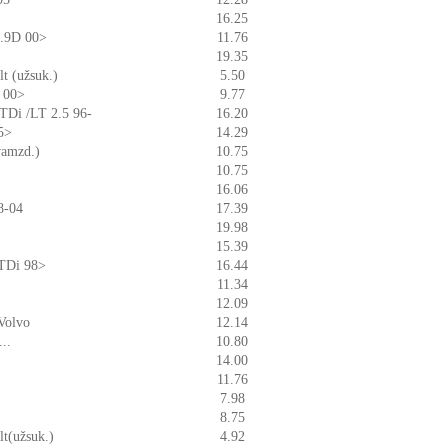
16.25
1.9D 00>
11.76
19.35
t (užsuk.)
5.50
i 00>
9.77
 TDi /LT 2.5 96-
16.20
5>
14.29
vamzd.)
10.75
10.75
16.06
8-04
17.39
19.98
15.39
 TDi 98>
16.44
11.34
12.09
/Volvo
12.14
..
10.80
14.00
11.76
7.98
8.75
t(užsuk.)
4.92