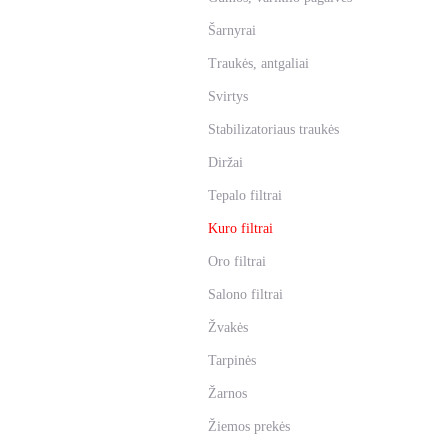
Šarnyrai
Traukės, antgaliai
Svirtys
Stabilizatoriaus traukės
Diržai
Tepalo filtrai
Kuro filtrai
Oro filtrai
Salono filtrai
Žvakės
Tarpinės
Žarnos
Žiemos prekės