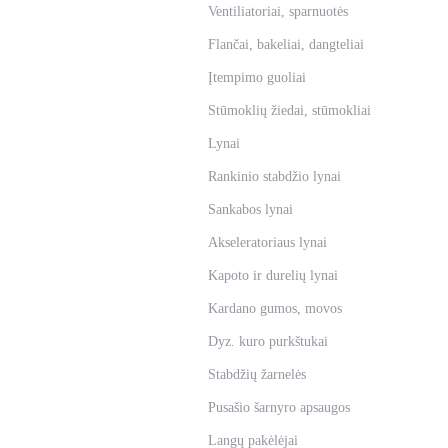
Ventiliatoriai, sparnuotės
Flančai, bakeliai, dangteliai
Įtempimo guoliai
Stūmoklių žiedai, stūmokliai
Lynai
Rankinio stabdžio lynai
Sankabos lynai
Akseleratoriaus lynai
Kapoto ir durelių lynai
Kardano gumos, movos
Dyz. kuro purkštukai
Stabdžių žarnelės
Pusašio šarnyro apsaugos
Langų pakėlėjai