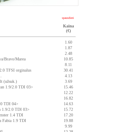
spausdinti
Kaina
(€)
1.60
1.87
2.48
ava/Bravo/Marea
10.85
8.11
2.0 TFSI orginalus
30.41
..
4.13
t (užsuk.)
3.69
ran 1.9/2.0 TDI 03>
15.46
12.22
16.82
2.0 TDI 04>
14.63
n 1.9/2.0 TDI 03>
15.72
mster 1.4 TDI
17.20
da Fabia 1.9 TDI
19.88
9.99
05
12.28