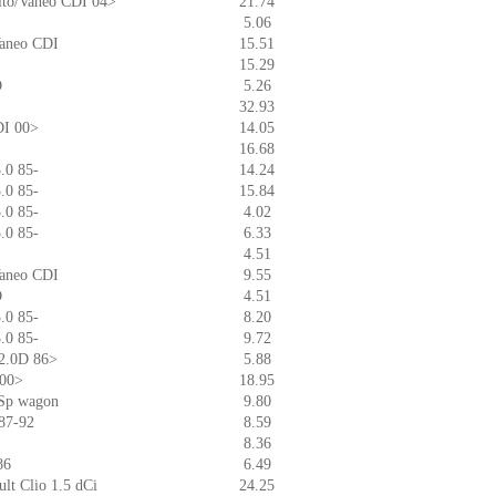
Vito/Vaneo CDI 04>
21.74
5.06
Vaneo CDI
15.51
15.29
D
5.26
32.93
DI 00>
14.05
16.68
.0 85-
14.24
.0 85-
15.84
.0 85-
4.02
.0 85-
6.33
4.51
Vaneo CDI
9.55
D
4.51
.0 85-
8.20
.0 85-
9.72
8/2.0D 86>
5.88
 00>
18.95
/Sp wagon
9.80
 87-92
8.59
8.36
86
6.49
ult Clio 1.5 dCi
24.25