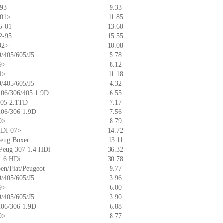
-93
9.33
 01>
11.85
95-01
13.60
92-95
15.55
 02>
10.08
9/405/605/J5
5.78
99>
8.12
04>
11.18
9/405/605/J5
4.32
 206/306/405 1.9D
6.55
/605 2.1TD
7.17
 206/306 1.9D
7.56
99>
8.79
 HDI 07>
14.72
 Peug Boxer
13.11
a/Peug 307 1.4 HDi
36.32
 1.6 HDi
30.78
oen/Fiat/Peugeot
9.77
9/405/605/J5
3.96
99>
6.00
9/405/605/J5
3.90
 206/306 1.9D
6.88
99>
8.77