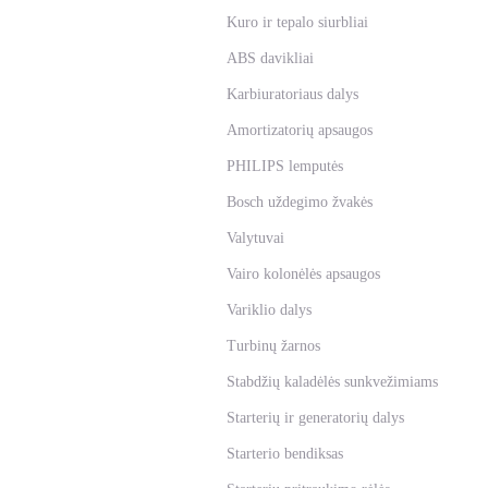
Kuro ir tepalo siurbliai
ABS davikliai
Karbiuratoriaus dalys
Amortizatorių apsaugos
PHILIPS lemputės
Bosch uždegimo žvakės
Valytuvai
Vairo kolonėlės apsaugos
Variklio dalys
Turbinų žarnos
Stabdžių kaladėlės sunkvežimiams
Starterių ir generatorių dalys
Starterio bendiksas