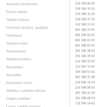
210 500 60 03
Autodalių išpardavimas
318 500 19 02
Pusašio lankstai
210 500 32 03
210 500 47 03
Vandens siurbliai
314 500 53 02
Elektriniai davikliai, jungikliai
601 500 55 03
668 500 02 01
Duslintuvai
601 500 65 03
Sankabos diskai
601 500 65 03
201 500 28 03
Amortizatoriai
201 500 29 03
Stabdžių kaladėlės
124 500 59 03
123 501 16 01
Ratų guoliai
168 500 03 02
Spyruoklės
901 500 31 00
210 500 16 03
Pakaitinimo žvakės
210 500 00 03
Stabdžių ir sankabos cilindrai
201 500 41 03
201 500 08 03
Dangčių pakėlėjai
124 500 14 02
Gumos, variklio pagalvės