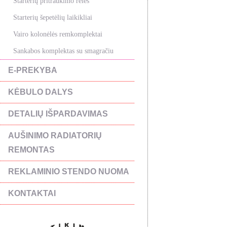
Starterių pritraukimo rėlės
Starterių šepetėlių laikikliai
Vairo kolonėlės remkomplektai
Sankabos komplektas su smagračiu
E-PREKYBA
KĖBULO DALYS
DETALIŲ IŠPARDAVIMAS
AUŠINIMO RADIATORIŲ
REMONTAS
REKLAMINIO STENDO NUOMA
KONTAKTAI