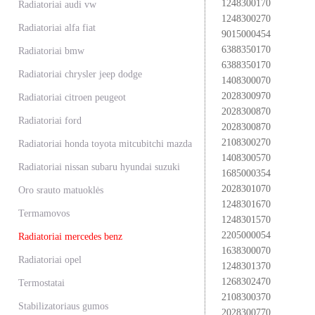
1248300170
Radiatoriai audi vw
1248300270
Radiatoriai alfa fiat
9015000454
6388350170
Radiatoriai bmw
6388350170
Radiatoriai chrysler jeep dodge
1408300070
2028300970
Radiatoriai citroen peugeot
2028300870
Radiatoriai ford
2028300870
2108300270
Radiatoriai honda toyota mitcubitchi mazda
1408300570
Radiatoriai nissan subaru hyundai suzuki
1685000354
2028301070
Oro srauto matuoklės
1248301670
Termamovos
1248301570
2205000054
Radiatoriai mercedes benz
1638300070
Radiatoriai opel
1248301370
1268302470
Termostatai
2108300370
Stabilizatoriaus gumos
2028300770