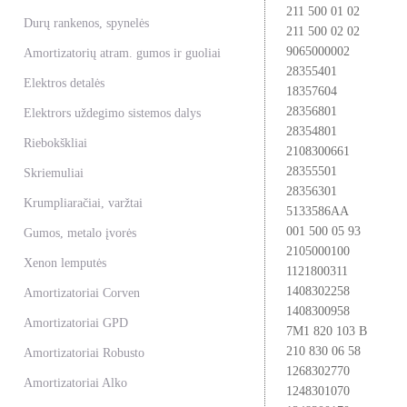
211 500 01 02
Durų rankenos, spynelės
211 500 02 02
9065000002
Amortizatorių atram. gumos ir guoliai
28355401
Elektros detalės
18357604
28356801
Elektrors uždegimo sistemos dalys
28354801
Riebokškliai
2108300661
28355501
Skriemuliai
28356301
Krumpliaračiai, varžtai
5133586AA
001 500 05 93
Gumos, metalo įvorės
2105000100
Xenon lemputės
1121800311
1408302258
Amortizatoriai Corven
1408300958
Amortizatoriai GPD
7M1 820 103 B
210 830 06 58
Amortizatoriai Robusto
1268302770
Amortizatoriai Alko
1248301070