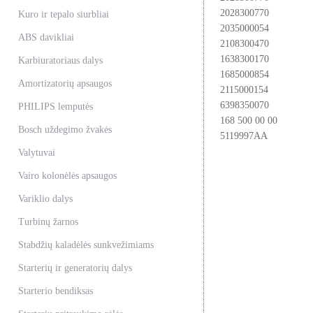
2028300770
Kuro ir tepalo siurbliai
2035000054
ABS davikliai
2108300470
1638300170
Karbiuratoriaus dalys
1685000854
Amortizatorių apsaugos
2115000154
6398350070
PHILIPS lemputės
168 500 00 00
Bosch uždegimo žvakės
5119997AA
Valytuvai
Vairo kolonėlės apsaugos
Variklio dalys
Turbinų žarnos
Stabdžių kaladėlės sunkvežimiams
Starterių ir generatorių dalys
Starterio bendiksas