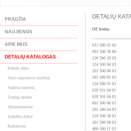
DETALIŲ KATA
PRADŽIA
OE kodas
NAUJIENOS
APIE MUS
631 500 05 02
901 500 36 00
DETALIŲ KATALOGAS
220 500 20 03
124 500 04 03
Kėbulo dalys
201 500 06 03
201 500 05 03
Vairo stiprintuvo siurbliai
124 500 05 03
Stabžių suportai
639 501 04 01
639 501 04 01
Tuning detalės
601 500 06 03
Akumuliatoriai
201 500 64 03
210 500 58 03
Stabdžių diskai
201 500 68 03
Radiatoriai
460 500 11 03