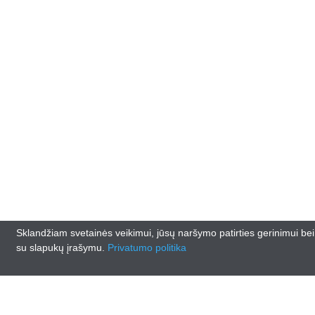
Sklandžiam svetainės veikimui, jūsų naršymo patirties gerinimui be
su slapukų įrašymu.
Privatumo politika
© 2026
lankasautodalys.lt