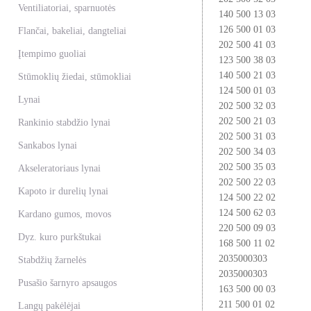
Ventiliatoriai, sparnuotės
140 500 13 03
126 500 01 03
Flančai, bakeliai, dangteliai
202 500 41 03
Įtempimo guoliai
123 500 38 03
140 500 21 03
Stūmoklių žiedai, stūmokliai
124 500 01 03
Lynai
202 500 32 03
202 500 21 03
Rankinio stabdžio lynai
202 500 31 03
Sankabos lynai
202 500 34 03
202 500 35 03
Akseleratoriaus lynai
202 500 22 03
Kapoto ir durelių lynai
124 500 22 02
124 500 62 03
Kardano gumos, movos
220 500 09 03
Dyz. kuro purkštukai
168 500 11 02
2035000303
Stabdžių žarnelės
2035000303
Pusašio šarnyro apsaugos
163 500 00 03
211 500 01 02
Langų pakėlėjai