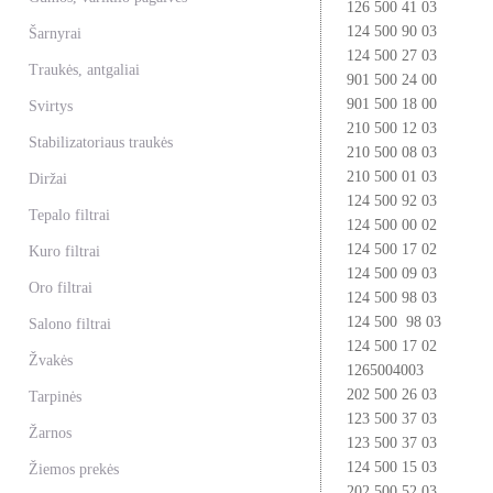
126 500 41 03
124 500 90 03
Šarnyrai
124 500 27 03
Traukės, antgaliai
901 500 24 00
901 500 18 00
Svirtys
210 500 12 03
Stabilizatoriaus traukės
210 500 08 03
210 500 01 03
Diržai
124 500 92 03
Tepalo filtrai
124 500 00 02
124 500 17 02
Kuro filtrai
124 500 09 03
Oro filtrai
124 500 98 03
124 500 98 03
Salono filtrai
124 500 17 02
Žvakės
1265004003
202 500 26 03
Tarpinės
123 500 37 03
Žarnos
123 500 37 03
124 500 15 03
Žiemos prekės
202 500 52 03