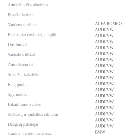
Autodalių išpardavimas
Pusašio lankstai
ALFA ROMEO
Vandens siurbliai
AUDI/VW
Elektriniai davikliai, jungikliai
AUDI/VW
AUDI/VW
Duslintuvai
AUDI/VW
AUDI/VW
Sankabos diskai
AUDI/VW
Amortizatoriai
AUDI/VW
AUDI/VW
Stabdžių kaladėlės
AUDI/VW
AUDI/VW
Ratų guoliai
AUDI/VW
Spyruoklės
AUDI/VW
AUDI/VW
Pakaitinimo žvakės
AUDI/VW
AUDI/VW
Stabdžių ir sankabos cilindrai
AUDI/VW
Dangčių pakėlėjai
AUDI/VW
BMW
Gumos, variklio pagalvės