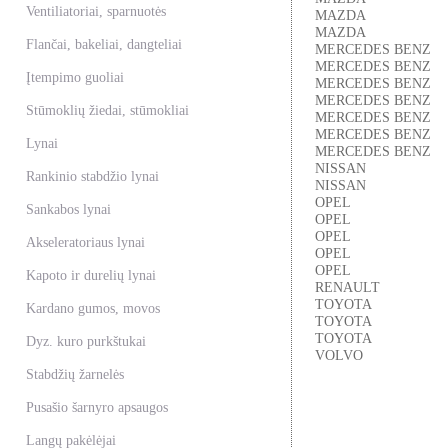
Ventiliatoriai, sparnuotės
MAZDA
MAZDA
Flančai, bakeliai, dangteliai
MERCEDES BENZ
MERCEDES BENZ
Įtempimo guoliai
MERCEDES BENZ
MERCEDES BENZ
Stūmoklių žiedai, stūmokliai
MERCEDES BENZ
MERCEDES BENZ
Lynai
MERCEDES BENZ
NISSAN
Rankinio stabdžio lynai
NISSAN
OPEL
Sankabos lynai
OPEL
OPEL
Akseleratoriaus lynai
OPEL
OPEL
Kapoto ir durelių lynai
RENAULT
TOYOTA
Kardano gumos, movos
TOYOTA
TOYOTA
Dyz. kuro purkštukai
VOLVO
Stabdžių žarnelės
Pusašio šarnyro apsaugos
Langų pakėlėjai