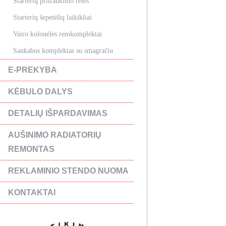
Starterių pritraukimo rėlės
Starterių šepetėlių laikikliai
Vairo kolonėlės remkomplektai
Sankabos komplektas su smagračiu
E-PREKYBA
KĖBULO DALYS
DETALIŲ IŠPARDAVIMAS
AUŠINIMO RADIATORIŲ
REMONTAS
REKLAMINIO STENDO NUOMA
KONTAKTAI