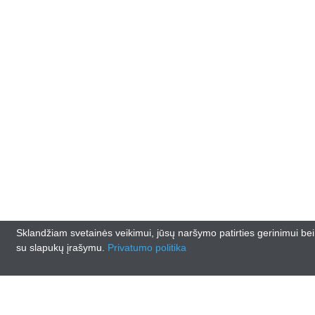
Sklandžiam svetainės veikimui, jūsų naršymo patirties gerinimui be
su slapukų įrašymu.
Privatumo politika
© 2026
lankasautodalys.lt