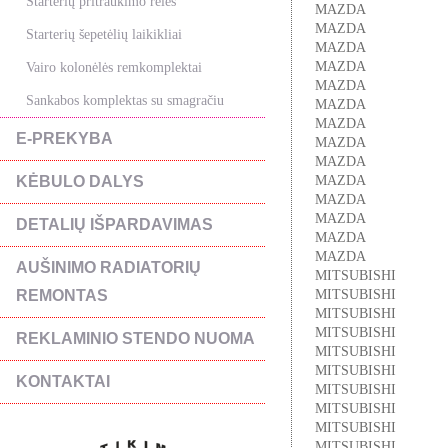
Starterių pritraukimo rėlės
MAZDA
MAZDA
Starterių šepetėlių laikikliai
MAZDA
MAZDA
Vairo kolonėlės remkomplektai
MAZDA
Sankabos komplektas su smagračiu
MAZDA
MAZDA
E-PREKYBA
MAZDA
MAZDA
KĖBULO DALYS
MAZDA
MAZDA
MAZDA
DETALIŲ IŠPARDAVIMAS
MAZDA
MAZDA
AUŠINIMO RADIATORIŲ
MITSUBISHI
REMONTAS
MITSUBISHI
MITSUBISHI
MITSUBISHI
REKLAMINIO STENDO NUOMA
MITSUBISHI
MITSUBISHI
KONTAKTAI
MITSUBISHI
MITSUBISHI
MITSUBISHI
MITSUBISHI