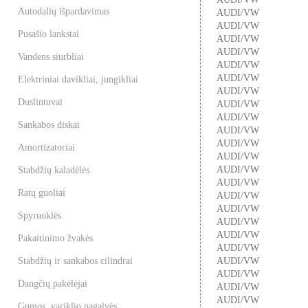
Autodalių išpardavimas
AUDI/VW
AUDI/VW
Pusašio lankstai
AUDI/VW
AUDI/VW
Vandens siurbliai
AUDI/VW
AUDI/VW
Elektriniai davikliai, jungikliai
AUDI/VW
Duslintuvai
AUDI/VW
AUDI/VW
Sankabos diskai
AUDI/VW
AUDI/VW
Amortizatoriai
AUDI/VW
AUDI/VW
Stabdžių kaladėlės
AUDI/VW
Ratų guoliai
AUDI/VW
AUDI/VW
Spyruoklės
AUDI/VW
AUDI/VW
Pakaitinimo žvakės
AUDI/VW
Stabdžių ir sankabos cilindrai
AUDI/VW
AUDI/VW
Dangčių pakėlėjai
AUDI/VW
AUDI/VW
Gumos, variklio pagalvės