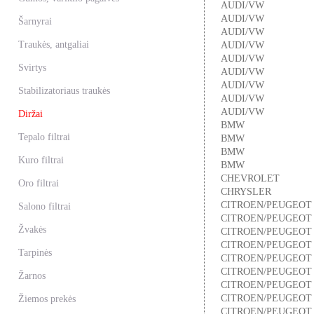
AUDI/VW
AUDI/VW
Šarnyrai
AUDI/VW
Traukės, antgaliai
AUDI/VW
AUDI/VW
Svirtys
AUDI/VW
AUDI/VW
Stabilizatoriaus traukės
AUDI/VW
AUDI/VW
Diržai
BMW
Tepalo filtrai
BMW
BMW
Kuro filtrai
BMW
CHEVROLET
Oro filtrai
CHRYSLER
CITROEN/PEUGEOT
Salono filtrai
CITROEN/PEUGEOT
Žvakės
CITROEN/PEUGEOT
CITROEN/PEUGEOT
Tarpinės
CITROEN/PEUGEOT
CITROEN/PEUGEOT
Žarnos
CITROEN/PEUGEOT
CITROEN/PEUGEOT
Žiemos prekės
CITROEN/PEUGEOT