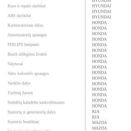
HYUNDAI
Kuro ir tepalo siurbliai
HYUNDAI
HYUNDAI
ABS davikliai
HYUNDAI
HONDA
Karbiuratoriaus dalys
HONDA
HONDA
Amortizatorių apsaugos
HONDA
PHILIPS lemputės
HONDA
HONDA
Bosch uždegimo žvakės
HONDA
HONDA
Valytuvai
HONDA
HONDA
Vairo kolonėlės apsaugos
HONDA
Variklio dalys
HONDA
HONDA
Turbinų žarnos
HONDA
HONDA
Stabdžių kaladėlės sunkvežimiams
HONDA
KIA
Starterių ir generatorių dalys
KIA
Starterio bendiksas
MAZDA
MAZDA