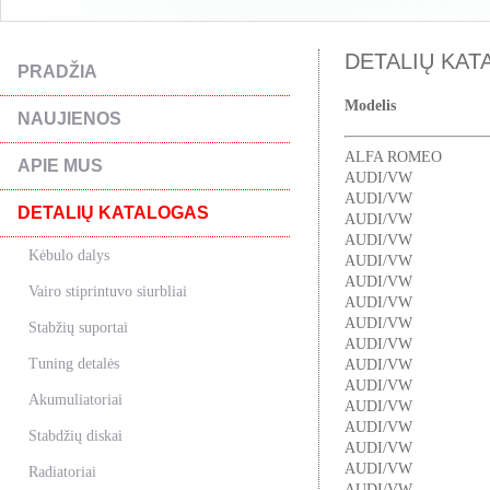
DETALIŲ KATA
PRADŽIA
Modelis
NAUJIENOS
ALFA ROMEO
APIE MUS
AUDI/VW
AUDI/VW
DETALIŲ KATALOGAS
AUDI/VW
AUDI/VW
Kėbulo dalys
AUDI/VW
AUDI/VW
Vairo stiprintuvo siurbliai
AUDI/VW
AUDI/VW
Stabžių suportai
AUDI/VW
Tuning detalės
AUDI/VW
AUDI/VW
Akumuliatoriai
AUDI/VW
AUDI/VW
Stabdžių diskai
AUDI/VW
AUDI/VW
Radiatoriai
AUDI/VW